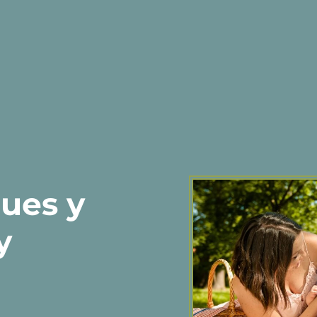
ques y
y