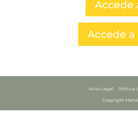
Accede a
Accede a 
Aviso Legal
Política 
Copyright María