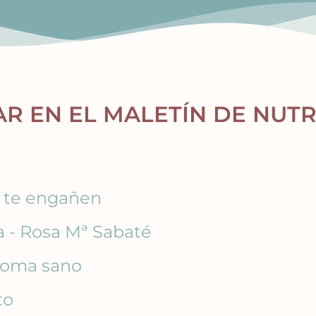
R EN EL MALETÍN DE NUT
o te engañen
 - Rosa Mª Sabaté
 coma sano
to