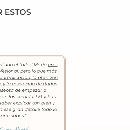
R ESTOS
tado el taller! María
eres
fesional
, pero lo que más
a implicación, la atención
 y la resolución de dudas
.
deseosa de empezar a
e en las comidas! Muchas
saber explicar tan bien y
n ese gran detalle todo lo
que sabes.”
Eira Rami