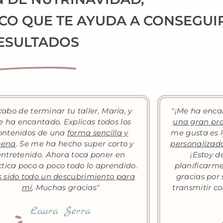
ICO QUE TE AYUDA A CONSEGUI
ESULTADOS
cabo de terminar tu taller, María, y
"¡Me ha encan
 ha encantado. Explicas todos los
una gran pro
ontenidos de una
forma sencilla y
me gusta es l
ena
. Se me ha hecho super corto y
personalizada
entretenido. Ahora toca poner en
¡Estoy 
tica poco a poco todo lo aprendido.
planificarm
 sido todo un descubrimiento para
gracias por 
mí
. Muchas gracias"
transmitir co
Laura Serra